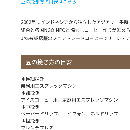
豆の挽き方の目安はこちら
2002年にインドネシアから独立したアジアで一番
組合と各国NGO,NPOと協力しコーヒー作りが進
JAS有機認証のフェアトレードコーヒーです。レテ
豆の挽き方の目安
＊極細挽き
業務用エスプレッソマシン
＊細挽き
アイスコーヒー用、家庭用エスプレッソマシン
＊中挽き
ペーパードリップ、サイフォン、ネルドリップ
＊粗挽き
フレンチプレス