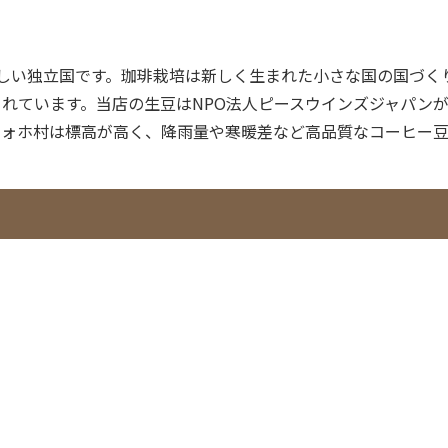
新しい独立国です。珈琲栽培は新しく生まれた小さな国の国づ
められています。当店の生豆はNPO法人ピースウインズジャパ
フォホ村は標高が高く、降雨量や寒暖差など高品質なコーヒー