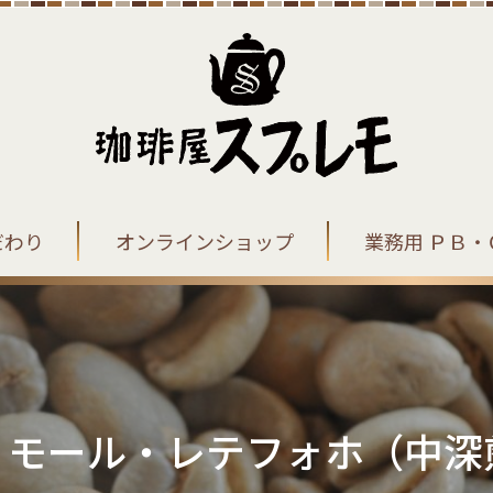
だわり
オンラインショップ
業務用 ＰＢ・
ィモール・レテフォホ（中深