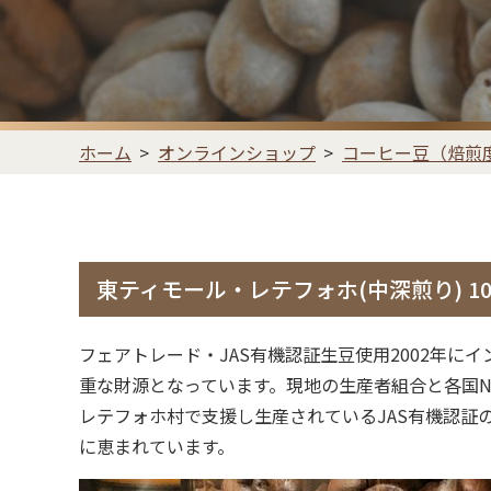
ホーム
オンラインショップ
コーヒー豆（焙煎
東ティモール・レテフォホ(中深煎り) 10
フェアトレード・JAS有機認証生豆使用2002年
重な財源となっています。現地の生産者組合と各国N
レテフォホ村で支援し生産されているJAS有機認
に恵まれています。